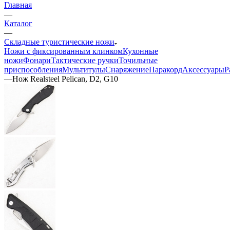
Главная
—
Каталог
—
Складные туристические ножи
Ножи с фиксированным клинком
Кухонные
ножи
Фонари
Тактические ручки
Точильные
приспособления
Мультитулы
Снаряжение
Паракорд
Аксессуары
Р
—
Нож Realsteel Pelican, D2, G10