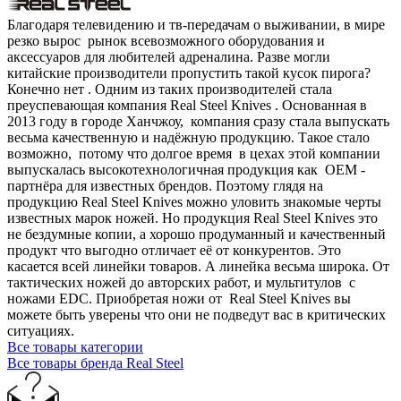
Благодаря телевидению и тв-передачам о выживании, в мире
резко вырос рынок всевозможного оборудования и
аксессуаров для любителей адреналина. Разве могли
китайские производители пропустить такой кусок пирога?
Конечно нет . Одним из таких производителей стала
преуспевающая компания Real Steel Knives . Основанная в
2013 году в городе Ханчжоу, компания сразу стала выпускать
весьма качественную и надёжную продукцию. Такое стало
возможно, потому что долгое время в цехах этой компании
выпускалась высокотехнологичная продукция как OEM -
партнёра для известных брендов. Поэтому глядя на
продукцию Real Steel Knives можно уловить знакомые черты
известных марок ножей. Но продукция Real Steel Knives это
не бездумные копии, а хорошо продуманный и качественный
продукт что выгодно отличает её от конкурентов. Это
касается всей линейки товаров. А линейка весьма широка. От
тактических ножей до авторских работ, и мультитулов с
ножами EDC. Приобретая ножи от Real Steel Knives вы
можете быть уверены что они не подведут вас в критических
ситуациях.
Все товары категории
Все товары бренда Real Steel