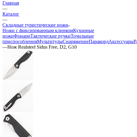
Главная
—
Каталог
—
Складные туристические ножи
Ножи с фиксированным клинком
Кухонные
ножи
Фонари
Тактические ручки
Точильные
приспособления
Мультитулы
Снаряжение
Паракорд
Аксессуары
Р
—
Нож Realsteel Sidus Free, D2, G10