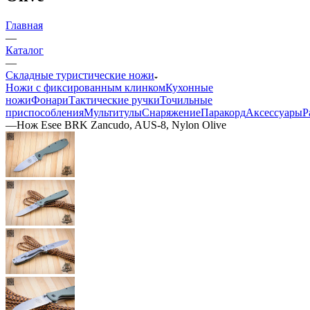
Главная
—
Каталог
—
Складные туристические ножи
Ножи с фиксированным клинком
Кухонные
ножи
Фонари
Тактические ручки
Точильные
приспособления
Мультитулы
Снаряжение
Паракорд
Аксессуары
Р
—
Нож Esee BRK Zancudo, AUS-8, Nylon Olive