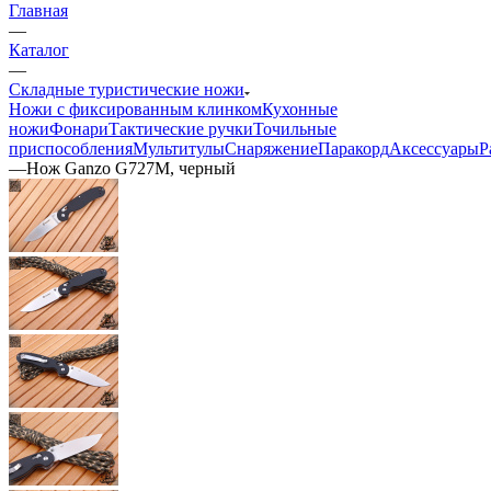
Главная
—
Каталог
—
Складные туристические ножи
Ножи с фиксированным клинком
Кухонные
ножи
Фонари
Тактические ручки
Точильные
приспособления
Мультитулы
Снаряжение
Паракорд
Аксессуары
Р
—
Нож Ganzo G727M, черный