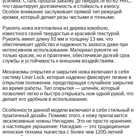
усилиях. Сталь прошла закалку до твердости 60-62 HRC,
что гарантирует долговечность и стойкость к износу.
Особое внимание заслуживает прямой тип режущей
кромки, который делает резы чистыми и точными.
Рукоять ножа изготовлена из дерева кокоболо,
известного своей твердостью и красивой текстурой.
Рукоять имеет длину 93 мм и толщину 13 мм, что
обеспечивает удобство и надежность захвата даже при
интенсивном использовании. Материал рукояти не
только красив, но и практичен, обеспечивая долгий срок
службы и устойчивость к внешним воздействиям.
Механизмы открытия и закрытия ножа включают в себя
систему Liner Lock, которая надежно фиксирует лезвие в
открытом положении, предотвращая случайное закрытие
во время работы. Тип открытия — шпенёк, который
позволяет легко и быстро открывать нож одной рукой, что
делает его удобным в использовании.
Особенности данной модели включают в себя стильный и
практичный дизайн. Помимо этого, к ножу прилагаются
эксклюзивные ножны Нисидзин. Это не просто хранение,
а настоящее украшение: Нисидзин — это традиционная
японская техника ткачества с более чем 1200-летней