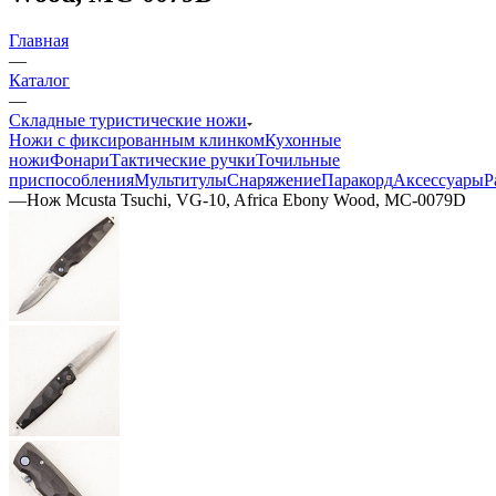
Главная
—
Каталог
—
Складные туристические ножи
Ножи с фиксированным клинком
Кухонные
ножи
Фонари
Тактические ручки
Точильные
приспособления
Мультитулы
Снаряжение
Паракорд
Аксессуары
Р
—
Нож Mcusta Tsuchi, VG-10, Africa Ebony Wood, MC-0079D