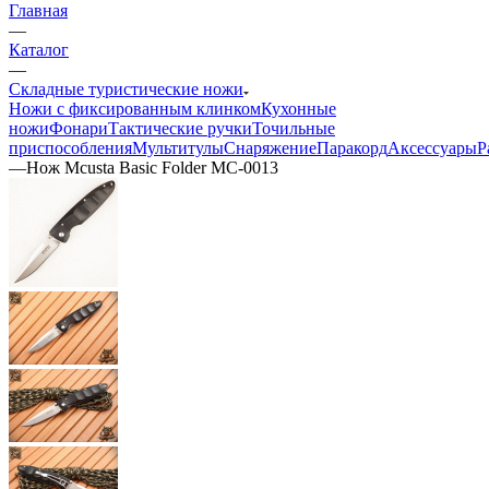
Главная
—
Каталог
—
Складные туристические ножи
Ножи с фиксированным клинком
Кухонные
ножи
Фонари
Тактические ручки
Точильные
приспособления
Мультитулы
Снаряжение
Паракорд
Аксессуары
Р
—
Нож Mcusta Basic Folder MC-0013