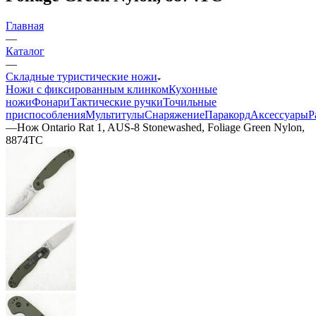
Главная
—
Каталог
—
Складные туристические ножи
Ножи с фиксированным клинком
Кухонные
ножи
Фонари
Тактические ручки
Точильные
приспособления
Мультитулы
Снаряжение
Паракорд
Аксессуары
Р
—
Нож Ontario Rat 1, AUS-8 Stonewashed, Foliage Green Nylon,
8874TC