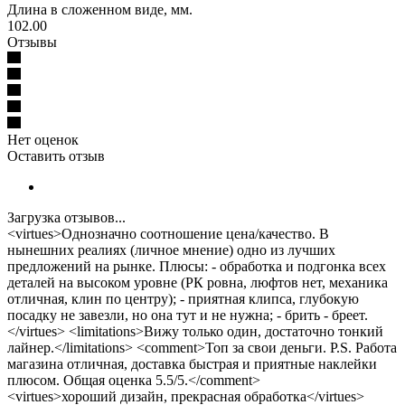
Длина в сложенном виде, мм.
102.00
Отзывы
Нет оценок
Оставить отзыв
Загрузка отзывов...
<virtues>Однозначно соотношение цена/качество. В
нынешних реалиях (личное мнение) одно из лучших
предложений на рынке. Плюсы: - обработка и подгонка всех
деталей на высоком уровне (РК ровна, люфтов нет, механика
отличная, клин по центру); - приятная клипса, глубокую
посадку не завезли, но она тут и не нужна; - брить - бреет.
</virtues> <limitations>Вижу только один, достаточно тонкий
лайнер.</limitations> <comment>Топ за свои деньги. P.S. Работа
магазина отличная, доставка быстрая и приятные наклейки
плюсом. Общая оценка 5.5/5.</comment>
<virtues>хороший дизайн, прекрасная обработка</virtues>