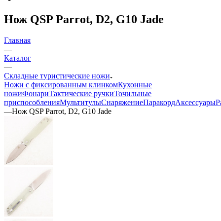
Нож QSP Parrot, D2, G10 Jade
Главная
—
Каталог
—
Складные туристические ножи
Ножи с фиксированным клинком
Кухонные
ножи
Фонари
Тактические ручки
Точильные
приспособления
Мультитулы
Снаряжение
Паракорд
Аксессуары
Р
—
Нож QSP Parrot, D2, G10 Jade