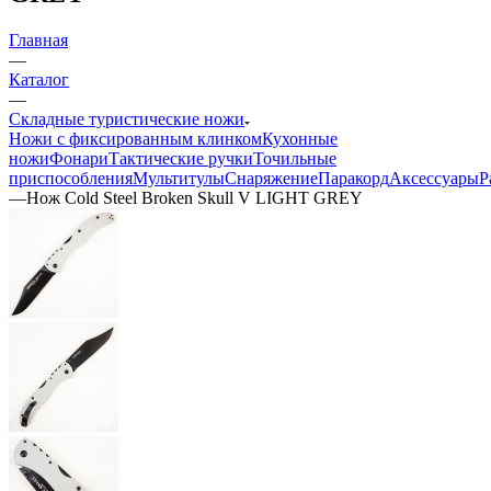
Главная
—
Каталог
—
Складные туристические ножи
Ножи с фиксированным клинком
Кухонные
ножи
Фонари
Тактические ручки
Точильные
приспособления
Мультитулы
Снаряжение
Паракорд
Аксессуары
Р
—
Нож Cold Steel Broken Skull V LIGHT GREY