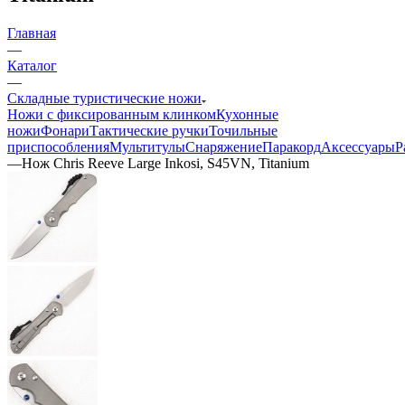
Главная
—
Каталог
—
Складные туристические ножи
Ножи с фиксированным клинком
Кухонные
ножи
Фонари
Тактические ручки
Точильные
приспособления
Мультитулы
Снаряжение
Паракорд
Аксессуары
Р
—
Нож Chris Reeve Large Inkosi, S45VN, Titanium