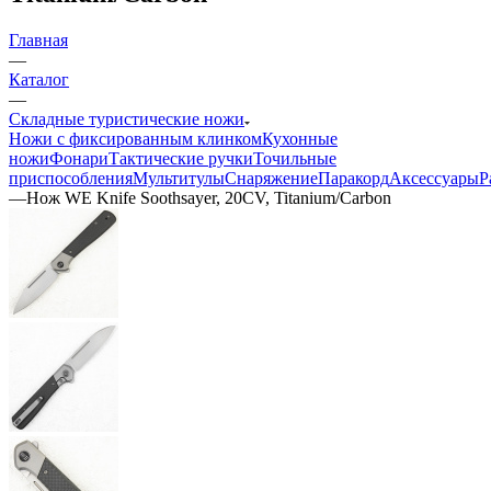
Главная
—
Каталог
—
Складные туристические ножи
Ножи с фиксированным клинком
Кухонные
ножи
Фонари
Тактические ручки
Точильные
приспособления
Мультитулы
Снаряжение
Паракорд
Аксессуары
Р
—
Нож WE Knife Soothsayer, 20CV, Titanium/Carbon