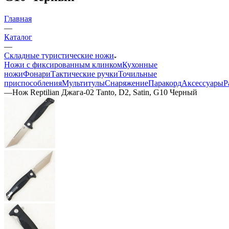
Главная
—
Каталог
—
Складные туристические ножи
Ножи с фиксированным клинком
Кухонные
ножи
Фонари
Тактические ручки
Точильные
приспособления
Мультитулы
Снаряжение
Паракорд
Аксессуары
Р
—
Нож Reptilian Джага-02 Tanto, D2, Satin, G10 Черный