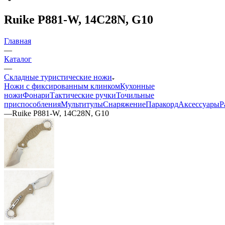
Ruike P881-W, 14C28N, G10
Главная
—
Каталог
—
Складные туристические ножи
Ножи с фиксированным клинком
Кухонные
ножи
Фонари
Тактические ручки
Точильные
приспособления
Мультитулы
Снаряжение
Паракорд
Аксессуары
Р
—
Ruike P881-W, 14C28N, G10