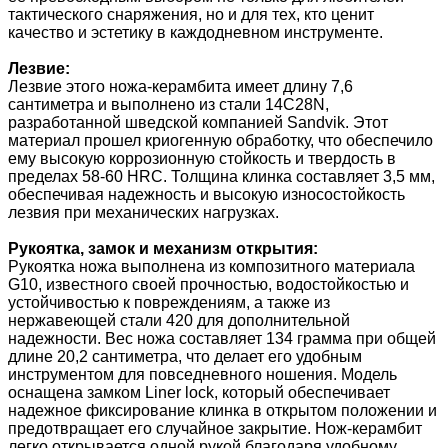
тактического снаряжения, но и для тех, кто ценит
качество и эстетику в каждодневном инструменте.
Лезвие:
Лезвие этого ножа-керамбита имеет длину 7,6
сантиметра и выполнено из стали 14C28N,
разработанной шведской компанией Sandvik. Этот
материал прошел криогенную обработку, что обеспечило
ему высокую коррозионную стойкость и твердость в
пределах 58-60 HRC. Толщина клинка составляет 3,5 мм,
обеспечивая надежность и высокую износостойкость
лезвия при механических нагрузках.
Рукоятка, замок и механизм открытия:
Рукоятка ножа выполнена из композитного материала
G10, известного своей прочностью, водостойкостью и
устойчивостью к повреждениям, а также из
нержавеющей стали 420 для дополнительной
надежности. Вес ножа составляет 134 грамма при общей
длине 20,2 сантиметра, что делает его удобным
инструментом для повседневного ношения. Модель
оснащена замком Liner lock, который обеспечивает
надежное фиксирование клинка в открытом положении и
предотвращает его случайное закрытие. Нож-керамбит
легко открывается одной рукой благодаря удобному