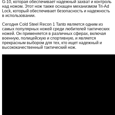
G-10, которая обеспечивает надежный захват и контроль
над ножом. Этот нож также оснащен механизмом Tri-Ad
Lock, который обеспечивает безопасность и надежность
в использовании.
Сегодня Cold Steel Recon 1 Tanto является одним из
самых популярных ножей среди любителей тактических
ножей. Он применяется в различных сферах, включая
военную, полицейскую и спортивную, и является
прекрасным выбором для тех, кто ищет надежный и
высококачественный тактический нож.