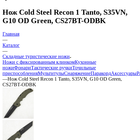
Нож Cold Steel Recon 1 Tanto, S35VN,
G10 OD Green, CS27BT-ODBK
Главная
—
Каталог
—
Складные туристические ножи
Ножи с фиксированным клинком
Кухонные
ножи
Фонари
Тактические ручки
Точильные
приспособления
Мультитулы
Снаряжение
Паракорд
Аксессуары
Р
—
Нож Cold Steel Recon 1 Tanto, S35VN, G10 OD Green,
CS27BT-ODBK