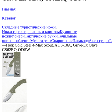
Главная
—
Каталог
—
Складные туристические ножи
Ножи с фиксированным клинком
Кухонные
ножи
Фонари
Тактические ручки
Точильные
приспособления
Мультитулы
Снаряжение
Паракорд
Аксессуары
Р
—
Нож Cold Steel 4-Max Scout, AUS-10A, Grive-Ex Olive,
CS62RQ-ODSW