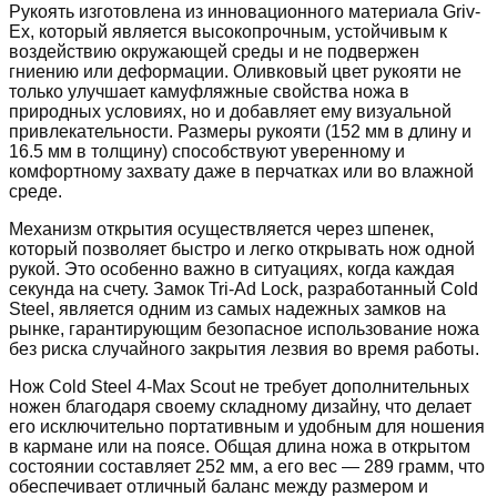
Рукоять изготовлена из инновационного материала Griv-
Ex, который является высокопрочным, устойчивым к
воздействию окружающей среды и не подвержен
гниению или деформации. Оливковый цвет рукояти не
только улучшает камуфляжные свойства ножа в
природных условиях, но и добавляет ему визуальной
привлекательности. Размеры рукояти (152 мм в длину и
16.5 мм в толщину) способствуют уверенному и
комфортному захвату даже в перчатках или во влажной
среде.
Механизм открытия осуществляется через шпенек,
который позволяет быстро и легко открывать нож одной
рукой. Это особенно важно в ситуациях, когда каждая
секунда на счету. Замок Tri-Ad Lock, разработанный Cold
Steel, является одним из самых надежных замков на
рынке, гарантирующим безопасное использование ножа
без риска случайного закрытия лезвия во время работы.
Нож Cold Steel 4-Max Scout не требует дополнительных
ножен благодаря своему складному дизайну, что делает
его исключительно портативным и удобным для ношения
в кармане или на поясе. Общая длина ножа в открытом
состоянии составляет 252 мм, а его вес — 289 грамм, что
обеспечивает отличный баланс между размером и