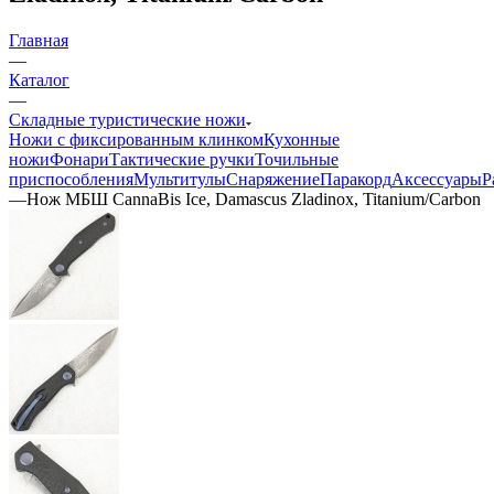
Главная
—
Каталог
—
Складные туристические ножи
Ножи с фиксированным клинком
Кухонные
ножи
Фонари
Тактические ручки
Точильные
приспособления
Мультитулы
Снаряжение
Паракорд
Аксессуары
Р
—
Нож МБШ CannaBis Ice, Damascus Zladinox, Titanium/Carbon