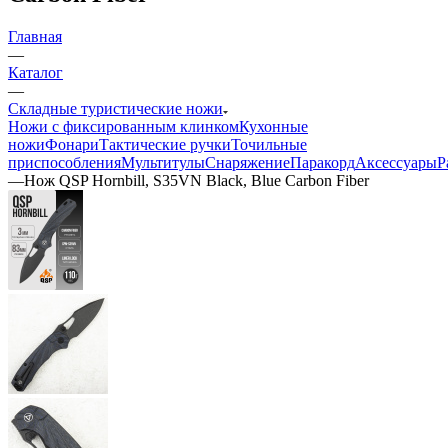
Главная
—
Каталог
—
Складные туристические ножи
Ножи с фиксированным клинком
Кухонные
ножи
Фонари
Тактические ручки
Точильные
приспособления
Мультитулы
Снаряжение
Паракорд
Аксессуары
Р
—
Нож QSP Hornbill, S35VN Black, Blue Carbon Fiber