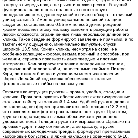
в первую очередь нож, а не рычаг и должен резать. Режущий
функционал нашего ножа полностью соответствует
определению ножа, данному мной в начале обзора – отличный
универсальный. Именно универсальное по своей толщине
сведение, составляющее 0.55 мм по всей длине режущей
кромки позволяет этому малышу выполнять режущие работы
любой сложности, ограниченные лишь небольшой длиной его
клинка. Такое сведение формируют, заявленные прямыми, а по
тактильному ощущению, минимально выпуклые, спуски
шириной 13.5 мм. Кончик клинка, несмотря на свою «не
особенно колющую» форму, весьма прочный и способен, при
желании, серьезно поковырять даже твердые и плотные
материалы. Клинок красуется тонким поперечным сатином,
прецизионной полировкой и, нанесенными клеймом Питера
Кэри, логотипом бренда и указанием места изготовления –
Japan
. Легчайший ход клинка обеспечивают толстые
фторопластовые шайбы на осевом узле.
Открытая конструкция рукояти – прочна, удобна, солидна и
красива. Прочность рукоять обеспечивают скелетизированные
стальные лайнеры толщиной 1.4 мм. Удобной рукоять делают
ее каплевидная форма при значительной толщине (13.2 мм),
что позволяет комфортно расположить нож в руке. При этом,
крупная подпальцевая выемка обеспечивает уверенное
удержание ножа. Толщина рукояти и выраженное «брюшко на
брюшке» дарят ножу солидности, а ее красоту, в русле
современных молодежных трендов, формируют премиальные
карбоновые больстеры и яркие накладки из оранжевого G-10.