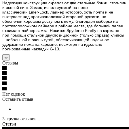
Надежную конструкцию скрепляют две стальные бонки, стоп-пин
и осевой винт. Замок, используемый на ноже –
классический Liner-Lock, лайнер которого, хоть почти и не
выступает над противоположной стороной рукояти, но
обеспечен хорошим доступом к нему, благодаря выборке на
противоположном лайнере в районе места, где большой палец
отжимает лайнер замка. Носится
Spyderco
Firefly
на кармане
при помощи стальной двухпозиционной (только справа) клипсы
– небольшой и очень тугой, обеспечивающей надежное
удержание ножа на кармане, несмотря на идеально
полированные накладки
G
-10.
Отзывы
Нет оценок
Оставить отзыв
Загрузка отзывов...
Статьи