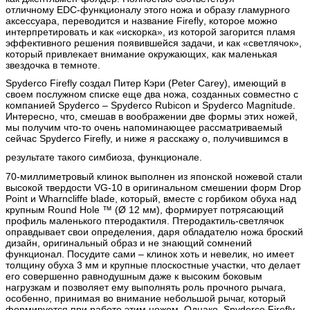
отличному
EDC
-функционалу этого ножа и образу гламурного
аксессуара, переводится и название
Firefly
, которое можно
интерпретировать и как «искорка», из которой загорится пламя
эффективного решения появившейся задачи, и как «светлячок»,
который привлекает внимание окружающих, как маленькая
звездочка в темноте.
Spyderco
Firefly создал Питер Кэри (
Peter
Carey
), имеющий в
своем послужном списке еще два ножа, созданных совместно с
компанией Spyderco – Spyderco Rubicon и Spyderco Magnitude.
Интересно, что, смешав в воображении две формы этих ножей,
мы получим что-то очень напоминающее рассматриваемый
сейчас
Spyderco
Firefly, и ниже я расскажу о, получившимся в
результате такого симбиоза, функционале.
70-миллиметровый клинок выполнен из японской ножевой стали
высокой твердости VG-10 в оригинальном смешении форм Drop
Point и Wharncliffe blade, который, вместе с горбиком обуха над
крупным Round Hole ™ (Ø 12 мм), формирует потрясающий
профиль маленького птеродактиля. Птеродактиль-светлячок
оправдывает свои определения, даря обладателю ножа броский
дизайн, оригинальный образ и не знающий сомнений
функционал. Посудите сами – клинок хоть и невелик, но имеет
толщину обуха 3 мм и крупные плоскостные участки, что делает
его совершенно равнодушным даже к высоким боковым
нагрузкам и позволяет ему выполнять роль прочного рычага,
особенно, принимая во внимание небольшой рычаг, который
формируется при работе этим ножом. Однако,
Spyderco
Firefly
–