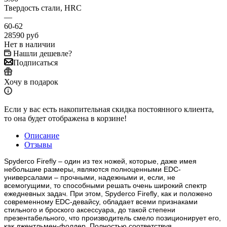
Твердость стали, HRC
—
60-62
28590
руб
Нет в наличии
Нашли дешевле?
Подписаться
Хочу в подарок
Если у вас есть накопительная скидка постоянного клиента,
то она будет отображена в корзине!
Описание
Отзывы
Spyderco
Firefly
– один из тех ножей, которые, даже имея
небольшие размеры, являются полноценными
EDC
-
универсалами – прочными, надежными и, если, не
всемогущими, то способными решать очень широкий спектр
ежедневных задач. При этом,
Spyderco
Firefly
, как и положено
современному
EDC
-девайсу, обладает всеми признаками
стильного и броского аксессуара, до такой степени
презентабельного, что производитель смело позиционирует его,
как джентльмен-фолдер. Полностью соответствуя