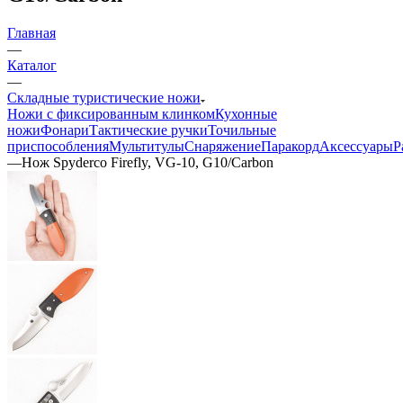
Главная
—
Каталог
—
Складные туристические ножи
Ножи с фиксированным клинком
Кухонные
ножи
Фонари
Тактические ручки
Точильные
приспособления
Мультитулы
Снаряжение
Паракорд
Аксессуары
Р
—
Нож Spyderco Firefly, VG-10, G10/Carbon