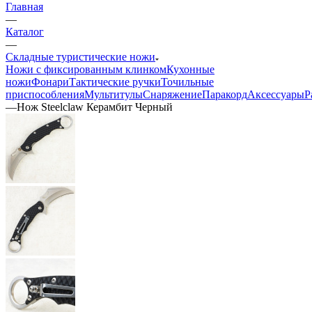
Главная
—
Каталог
—
Складные туристические ножи
Ножи с фиксированным клинком
Кухонные
ножи
Фонари
Тактические ручки
Точильные
приспособления
Мультитулы
Снаряжение
Паракорд
Аксессуары
Р
—
Нож Steelclaw Керамбит Черный