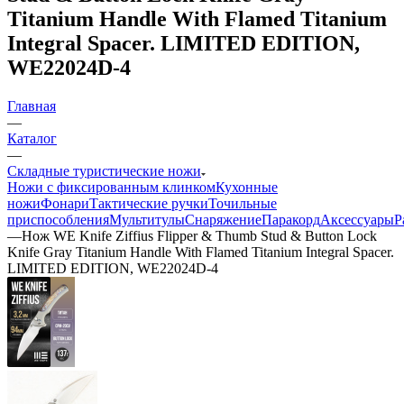
Titanium Handle With Flamed Titanium
Integral Spacer. LIMITED EDITION,
WE22024D-4
Главная
—
Каталог
—
Складные туристические ножи
Ножи с фиксированным клинком
Кухонные
ножи
Фонари
Тактические ручки
Точильные
приспособления
Мультитулы
Снаряжение
Паракорд
Аксессуары
Р
—
Нож WE Knife Ziffius Flipper & Thumb Stud & Button Lock
Knife Gray Titanium Handle With Flamed Titanium Integral Spacer.
LIMITED EDITION, WE22024D-4