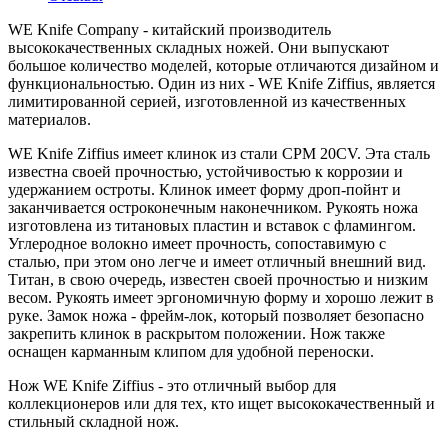
WE Knife Company - китайский производитель
высококачественных складных ножей. Они выпускают
большое количество моделей, которые отличаются дизайном и
функциональностью. Один из них - WE Knife Ziffius, является
лимитированной серией, изготовленной из качественных
материалов.
WE Knife Ziffius имеет клинок из стали CPM 20CV. Эта сталь
известна своей прочностью, устойчивостью к коррозии и
удержанием остроты. Клинок имеет форму дроп-пойнт и
заканчивается остроконечным наконечником. Рукоять ножа
изготовлена из титановых пластин и вставок с фламингом.
Углеродное волокно имеет прочность, сопоставимую с
сталью, при этом оно легче и имеет отличный внешний вид.
Титан, в свою очередь, известен своей прочностью и низким
весом. Рукоять имеет эргономичную форму и хорошо лежит в
руке. Замок ножа - фрейм-лок, который позволяет безопасно
закрепить клинок в раскрытом положении. Нож также
оснащен карманным клипом для удобной переноски.
Нож WE Knife Ziffius - это отличный выбор для
коллекционеров или для тех, кто ищет высококачественный и
стильный складной нож.