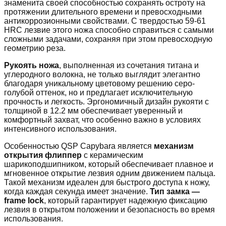
знаменита своей способностью сохранять остроту на
протяжении длительного времени и превосходными
антикоррозионными свойствами. С твердостью 59-61
HRC лезвие этого ножа способно справиться с самыми
сложными задачами, сохраняя при этом превосходную
геометрию реза.
Рукоять ножа
, выполненная из сочетания титана и
углеродного волокна, не только выглядит элегантно
благодаря уникальному цветовому решению серо-
голубой оттенок, но и предлагает исключительную
прочность и легкость. Эргономичный дизайн рукояти с
толщиной в 12.2 мм обеспечивает уверенный и
комфортный захват, что особенно важно в условиях
интенсивного использования.
Особенностью QSP Capybara является
механизм
открытия флиппер
с керамическим
шарикоподшипником, который обеспечивает плавное и
мгновенное открытие лезвия одним движением пальца.
Такой механизм идеален для быстрого доступа к ножу,
когда каждая секунда имеет значение.
Тип замка —
frame lock
, который гарантирует надежную фиксацию
лезвия в открытом положении и безопасность во время
использования.