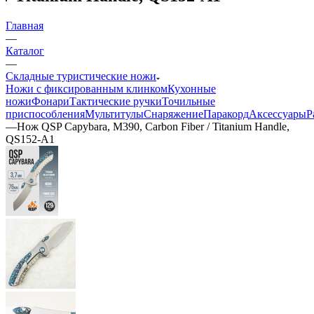
Главная
—
Каталог
—
Складные туристические ножи
Ножи с фиксированным клинком
Кухонные
ножи
Фонари
Тактические ручки
Точильные
приспособления
Мультитулы
Снаряжение
Паракорд
Аксессуары
Р
—
Нож QSP Capybara, M390, Carbon Fiber / Titanium Handle,
QS152-A1