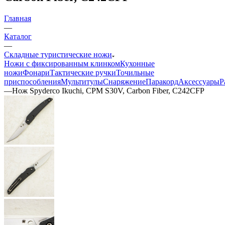
Главная
—
Каталог
—
Складные туристические ножи
Ножи с фиксированным клинком
Кухонные
ножи
Фонари
Тактические ручки
Точильные
приспособления
Мультитулы
Снаряжение
Паракорд
Аксессуары
Р
—
Нож Spyderco Ikuchi, CPM S30V, Carbon Fiber, C242CFP