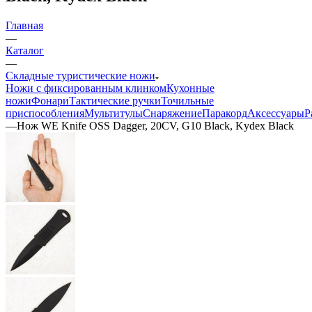
Главная
—
Каталог
—
Складные туристические ножи
Ножи с фиксированным клинком
Кухонные
ножи
Фонари
Тактические ручки
Точильные
приспособления
Мультитулы
Снаряжение
Паракорд
Аксессуары
Р
—
Нож WE Knife OSS Dagger, 20CV, G10 Black, Kydex Black