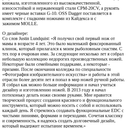
кинжала, изготовленного из высококачественной,
износостойкой и нержавеющей стали CPM-20CV, а рукоять
имеет черные вставки G-10. OSS Dagger поставляется в
комплекте с гладкими ножнами из Кайдекса и с
зажимом MOLLE.
О дизайнере:
Со слов Justin Lundquist: «Я получил свой первый нож от
мамы в возрасте 4 лет. Это было маленький фиксированный
клинок, который прилагался к моим рыболовным снастям. С
тех пор я очарован ими. За следующие несколько лет я собрал
небольшую коллекцию недорогих производственных ножей.
Некоторые были семейными подарками, а некоторые -
призами. После окончания колледжа по специальности
«Фотография изобразительного искусства» и работы в этой
отрасли более десяти лет я попал в мир ножей ручной работы.
Я собрал как можно больше информации и начал учиться
дизайну и изготовлению ножей. В 2013 году я начал
потихоньку делать ножи своими руками. Мне нравится
творческий процесс создания красивого и функционального
инструмента, который можно носить с собой и использовать
каждый день. Я стремлюсь создавать функциональные EDC с
чистыми линиями, формами и переходами. Сочетая классику
и современность, я надеюсь создать долговечный дизайн,
который выдержит испытание временем.»