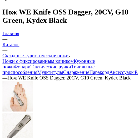
Нож WE Knife OSS Dagger, 20CV, G10
Green, Kydex Black
Главная
—
Каталог
—
Складные туристические ножи
Ножи с фиксированным клинком
Кухонные
ножи
Фонари
Тактические ручки
Точильные
приспособления
Мультитулы
Снаряжение
Паракорд
Аксессуары
Р
—
Нож WE Knife OSS Dagger, 20CV, G10 Green, Kydex Black