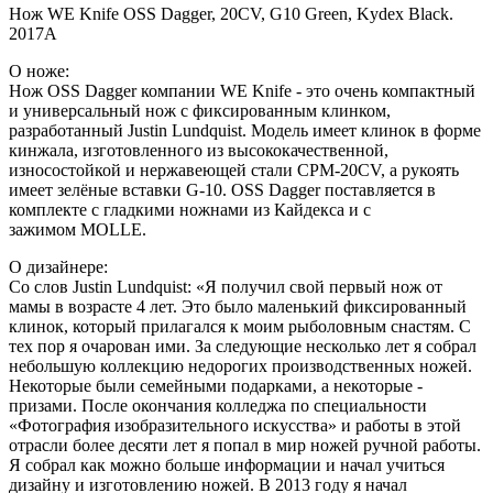
Нож WE Knife OSS Dagger, 20CV, G10 Green, Kydex Black.
2017A
О ноже:
Нож OSS Dagger компании WE Knife - это очень компактный
и универсальный нож с фиксированным клинком,
разработанный Justin Lundquist. Модель имеет клинок в форме
кинжала, изготовленного из высококачественной,
износостойкой и нержавеющей стали CPM-20CV, а рукоять
имеет зелёные вставки G-10. OSS Dagger поставляется в
комплекте с гладкими ножнами из Кайдекса и с
зажимом MOLLE.
О дизайнере:
Со слов Justin Lundquist: «Я получил свой первый нож от
мамы в возрасте 4 лет. Это было маленький фиксированный
клинок, который прилагался к моим рыболовным снастям. С
тех пор я очарован ими. За следующие несколько лет я собрал
небольшую коллекцию недорогих производственных ножей.
Некоторые были семейными подарками, а некоторые -
призами. После окончания колледжа по специальности
«Фотография изобразительного искусства» и работы в этой
отрасли более десяти лет я попал в мир ножей ручной работы.
Я собрал как можно больше информации и начал учиться
дизайну и изготовлению ножей. В 2013 году я начал