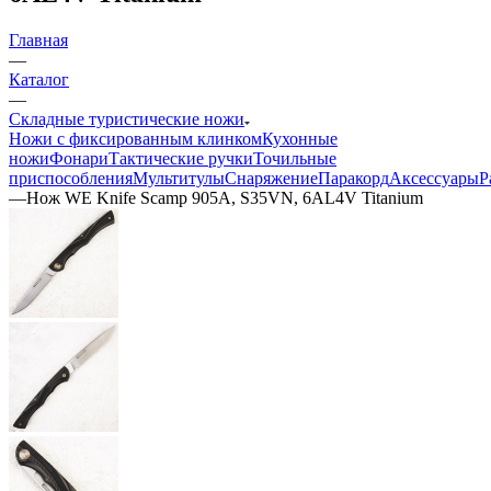
Главная
—
Каталог
—
Складные туристические ножи
Ножи с фиксированным клинком
Кухонные
ножи
Фонари
Тактические ручки
Точильные
приспособления
Мультитулы
Снаряжение
Паракорд
Аксессуары
Р
—
Нож WE Knife Scamp 905A, S35VN, 6AL4V Titanium