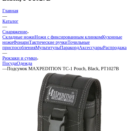
Главная
—
Каталог
—
Снаряжение
Складные ножи
Ножи с фиксированным клинком
Кухонные
ножи
Фонари
Тактические ручки
Точильные
приспособления
Мультитулы
Паракорд
Аксессуары
Распродажа
—
Рюкзаки и сумки
Посуда
Одежда
—
Подсумок MAXPEDITION TC-1 Pouch, Black, PT1027B