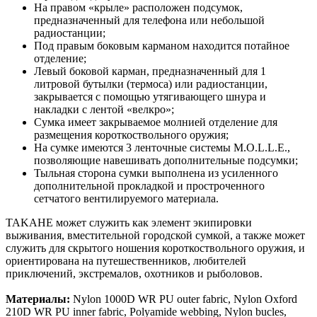
На правом «крыле» расположен подсумок,
предназначенный для телефона или небольшой
радиостанции;
Под правым боковым карманом находится потайное
отделение;
Левый боковой карман, предназначенный для 1
литровой бутылки (термоса) или радиостанции,
закрывается с помощью утягивающего шнура и
накладки с лентой «велкро»;
Сумка имеет закрываемое молнией отделение для
размещения короткоствольного оружия;
На сумке имеются 3 ленточные системы M.O.L.L.E.,
позволяющие навешивать дополнительные подсумки;
Тыльная сторона сумки выполнена из усиленного
дополнительной прокладкой и простроченного
сетчатого вентилируемого материала.
TAKAHE может служить как элемент экипировки
выживания, вместительной городской сумкой, а также может
служить для скрытого ношения короткоствольного оружия, и
ориентирована на путешественников, любителей
приключений, экстремалов, охотников и рыболовов.
Материалы:
Nylon 1000D WR PU outer fabric, Nylon Oxford
210D WR PU inner fabric, Polyamide webbing, Nylon bucles,