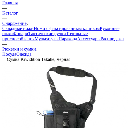
Главная
—
Каталог
—
Снаряжение
Складные ножи
Ножи с фиксированным клинком
Кухонные
ножи
Фонари
Тактические ручки
Точильные
приспособления
Мультитулы
Паракорд
Аксессуары
Распродажа
—
Рюкзаки и сумки
Посуда
Одежда
—
Сумка Kiwidition Takahe, Черная