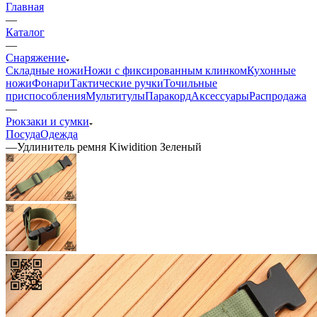
Главная
—
Каталог
—
Снаряжение
Складные ножи
Ножи с фиксированным клинком
Кухонные
ножи
Фонари
Тактические ручки
Точильные
приспособления
Мультитулы
Паракорд
Аксессуары
Распродажа
—
Рюкзаки и сумки
Посуда
Одежда
—
Удлинитель ремня Kiwidition Зеленый