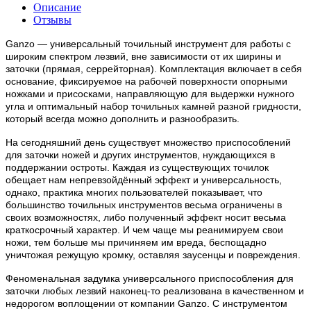
Описание
Отзывы
Ganzo — универсальный точильный инструмент для работы с
широким спектром лезвий, вне зависимости от их ширины и
заточки (прямая, серрейторная). Комплектация включает в себя
основание, фиксируемое на рабочей поверхности опорными
ножками и присосками, направляющую для выдержки нужного
угла и оптимальный набор точильных камней разной гридности,
который всегда можно дополнить и разнообразить.
На сегодняшний день существует множество приспособлений
для заточки ножей и других инструментов, нуждающихся в
поддержании остроты. Каждая из существующих точилок
обещает нам непревзойдённый эффект и универсальность,
однако, практика многих пользователей показывает, что
большинство точильных инструментов весьма ограничены в
своих возможностях, либо полученный эффект носит весьма
краткосрочный характер. И чем чаще мы реанимируем свои
ножи, тем больше мы причиняем им вреда, беспощадно
уничтожая режущую кромку, оставляя заусенцы и повреждения.
Феноменальная задумка универсального приспособления для
заточки любых лезвий наконец-то реализована в качественном и
недорогом воплощении от компании Ganzo. С инструментом