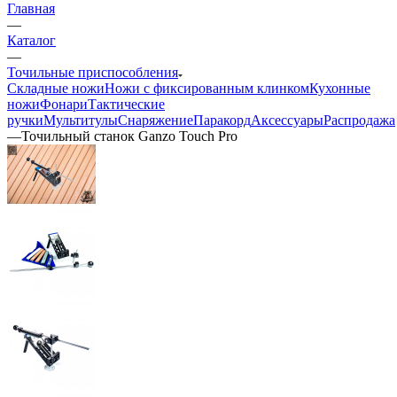
Главная
—
Каталог
—
Точильные приспособления
Складные ножи
Ножи с фиксированным клинком
Кухонные
ножи
Фонари
Тактические
ручки
Мультитулы
Снаряжение
Паракорд
Аксессуары
Распродажа
—
Точильный станок Ganzo Touch Pro