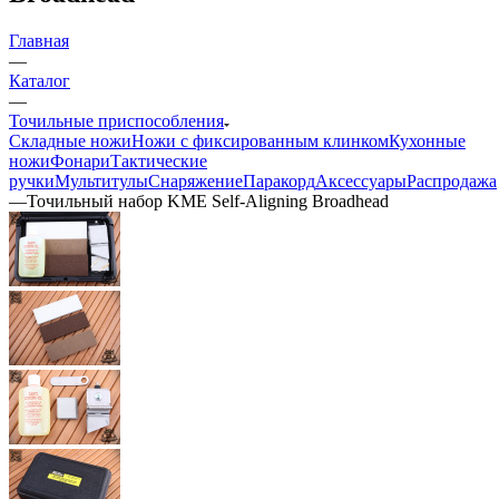
Главная
—
Каталог
—
Точильные приспособления
Складные ножи
Ножи с фиксированным клинком
Кухонные
ножи
Фонари
Тактические
ручки
Мультитулы
Снаряжение
Паракорд
Аксессуары
Распродажа
—
Точильный набор KME Self-Aligning Broadhead