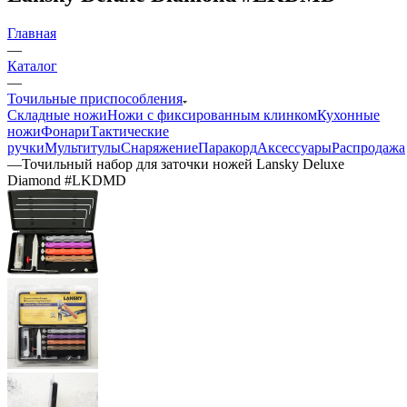
Главная
—
Каталог
—
Точильные приспособления
Складные ножи
Ножи с фиксированным клинком
Кухонные
ножи
Фонари
Тактические
ручки
Мультитулы
Снаряжение
Паракорд
Аксессуары
Распродажа
—
Точильный набор для заточки ножей Lansky Deluxe
Diamond #LKDMD