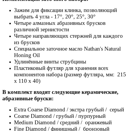
Зажим для фиксации клинка, позволяющий
выбрать 4 угла - 17
°
, 20
°
, 25
°
, 30
°
Четыре алмазных абразивных брусков
различной зернистости
Четыре направляющих стержней для каждого
из брусков
Специальное заточное масло Nathan's Natural
Honing Oil
Удлинённые винты струбцины
Пластиковый футляр для хранения всех
компонентов набора (размер футляра, мм: 215
х 110 х 40)
В комплект входят следующие керамические,
абразивные бруски:
Extra Coarse Diamond / экстра грубый /
серый
Coarse Diamond / грубый /
пурпурный
Medium Diamond / средний /
оранжевый
Fine Diamond / финишный /
бронзовый