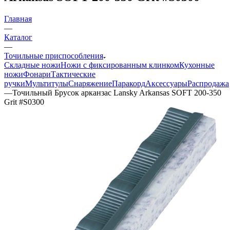
Главная
—
Каталог
—
Точильные приспособления
Складные ножи
Ножи с фиксированным клинком
Кухонные
ножи
Фонари
Тактические
ручки
Мультитулы
Снаряжение
Паракорд
Аксессуары
Распродажа
—
Точильный Брусок арканзас Lansky Arkansas SOFT 200-350
Grit #S0300