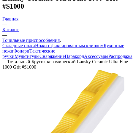
#S1000
Главная
—
Каталог
—
Точильные приспособления
Складные ножи
Ножи с фиксированным клинком
Кухонные
ножи
Фонари
Тактические
ручки
Мультитулы
Снаряжение
Паракорд
Аксессуары
Распродажа
—
Точильный Брусок керамический Lansky Ceramic Ultra Fine
1000 Grit #S1000