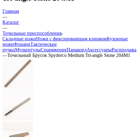
Главная
—
Каталог
—
Точильные приспособления
Складные ножи
Ножи с фиксированным клинком
Кухонные
ножи
Фонари
Тактические
ручки
Мультитулы
Снаряжение
Паракорд
Аксессуары
Распродажа
—
Точильный Брусок Spyderco Medium Tri-angle Stone 204M1