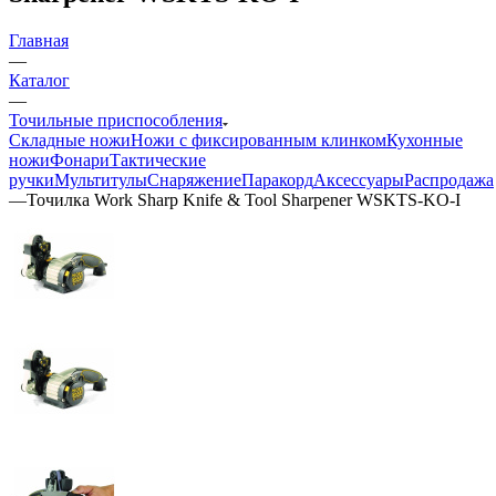
Главная
—
Каталог
—
Точильные приспособления
Складные ножи
Ножи с фиксированным клинком
Кухонные
ножи
Фонари
Тактические
ручки
Мультитулы
Снаряжение
Паракорд
Аксессуары
Распродажа
—
Точилка Work Sharp Knife & Tool Sharpener WSKTS-KO-I