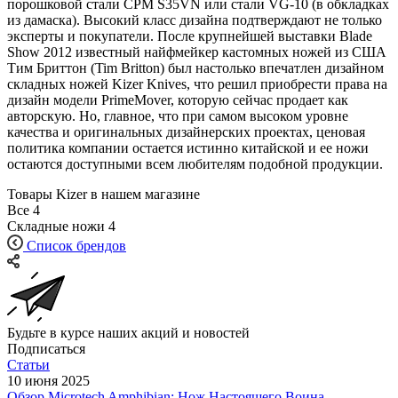
порошковой стали CPM S35VN или стали VG-10 (в обкладках
из дамаска). Высокий класс дизайна подтверждают не только
эксперты и покупатели. После крупнейшей выставки Blade
Show 2012 известный найфмейкер кастомных ножей из США
Тим Бриттон (Tim Britton) был настолько впечатлен дизайном
складных ножей Kizer Knives, что решил приобрести права на
дизайн модели PrimeMover, которую сейчас продает как
авторскую. Но, главное, что при самом высоком уровне
качества и оригинальных дизайнерских проектах, ценовая
политика компании остается истинно китайской и ее ножи
остаются доступными всем любителям подобной продукции.
Товары Kizer в нашем магазине
Все
4
Складные ножи
4
Список брендов
Будьте в курсе наших акций и новостей
Подписаться
Статьи
10 июня 2025
Обзор Microtech Amphibian: Нож Настоящего Воина