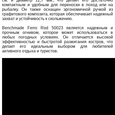
см. и диаметр 12,7 мм., что делает его достаточно
компактным и удобным для переноски в поход или на
рыбалку. Он также оснащен эргономичной ручкой из
графитового композита, которая обеспечивает надежный
захват и устойчивость к скольжению.
Benchmade Ferro Rod 50023 является надежным и
прочным огнивом, которое может использоваться в
любых погодных условиях. Он отличается высокой
эффективностью и быстротой разжигания костров, что
делает его идеальным выбором для любителей
активного отдыха и туристов.