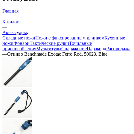
Главная
—
Каталог
—
Аксессуары
Складные ножи
Ножи с фиксированным клинком
Кухонные
ножи
Фонари
Тактические ручки
Точильные
приспособления
Мультитулы
Снаряжение
Паракорд
Распродажа
—
Огниво Benchmade Exotac Ferro Rod, 50023, Blue