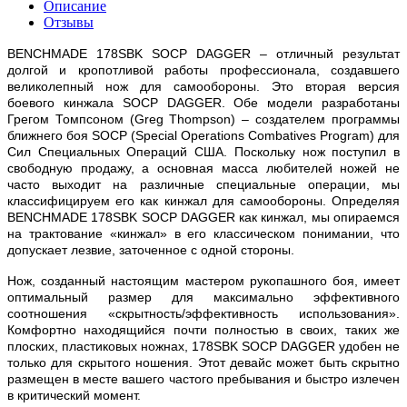
Описание
Отзывы
BENCHMADE 178SBK SOCP DAGGER –
отличный результат
долгой и кропотливой работы профессионала, создавшего
великолепный нож для самообороны. Это в
торая версия
боевого кинжала SOCP DAGGER. Обе модели разработаны
Грегом Томпсоном (Greg Thompson) – создателем программы
ближнего боя SOCP (Special Operations Combatives Program) для
Сил Специальных Операций США. Поскольку нож поступил в
свободную продажу, а основная масса любителей ножей не
часто выходит на различные специальные операции, мы
классифицируем его как кинжал для самообороны. Определяя
BENCHMADE 178SBK SOCP DAGGER как кинжал, мы опираемся
на трактование «кинжал» в его классическом понимании, что
допускает лезвие, заточенное с одной стороны.
Нож, созданный настоящим мастером рукопашного боя, имеет
оптимальный размер для максимально эффективного
соотношения «скрытность/эффективность использования».
Комфортно находящийся почти полностью в своих, таких же
плоских, пластиковых ножнах, 178SBK SOCP DAGGER удобен не
только для скрытого ношения. Этот девайс может быть скрытно
размещен в месте вашего частого пребывания и быстро излечен
в критический момент.