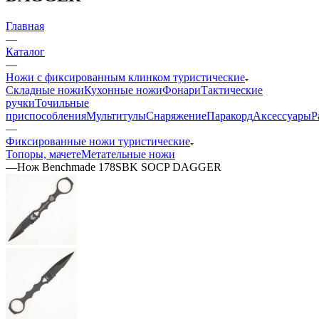
Главная
—
Каталог
—
Ножи с фиксированным клинком туристические
Складные ножи
Кухонные ножи
Фонари
Тактические
ручки
Точильные
приспособления
Мультитулы
Снаряжение
Паракорд
Аксессуары
Р
—
Фиксированные ножи туристические
Топоры, мачете
Метательные ножи
—
Нож Benchmade 178SBK SOCP DAGGER