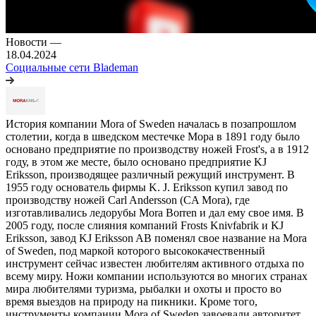
Новости
—
18.04.2024
Социальные сети Blademan
История компании Mora of Sweden началась в позапрошлом
столетии, когда в шведском местечке Мора в 1891 году было
основано предприятие по производству ножей Frost's, а в 1912
году, в этом же месте, было основано предприятие KJ
Eriksson, производящее различный режущий инструмент. В
1955 году основатель фирмы K. J. Eriksson купил завод по
производству ножей Carl Andersson (CA Mora), где
изготавливались ледорубы Mora Borren и дал ему свое имя. В
2005 году, после слияния компаний Frosts Knivfabrik и KJ
Eriksson, завод KJ Eriksson AB поменял свое название на Mora
of Sweden, под маркой которого высококачественный
инструмент сейчас известен любителям активного отдыха по
всему миру. Ножи компании используются во многих странах
мира любителями туризма, рыбалки и охоты и просто во
время выездов на природу на пикники. Кроме того,
инструменты компании Mora of Sweden завоевали авторитет,