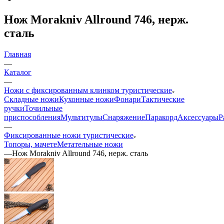
Нож Morakniv Allround 746, нерж.
сталь
Главная
—
Каталог
—
Ножи с фиксированным клинком туристические
Складные ножи
Кухонные ножи
Фонари
Тактические
ручки
Точильные
приспособления
Мультитулы
Снаряжение
Паракорд
Аксессуары
Р
—
Фиксированные ножи туристические
Топоры, мачете
Метательные ножи
—
Нож Morakniv Allround 746, нерж. сталь