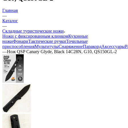
Главная
—
Каталог
—
Складные туристические ножи
Ножи с фиксированным клинком
Кухонные
ножи
Фонари
Тактические ручки
Точильные
приспособления
Мультитулы
Снаряжение
Паракорд
Аксессуары
Р
—
Нож QSP Canary Glyde, Black 14C28N, G10, QS150GL-2