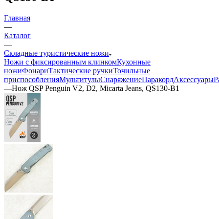
Главная
—
Каталог
—
Складные туристические ножи
Ножи с фиксированным клинком
Кухонные
ножи
Фонари
Тактические ручки
Точильные
приспособления
Мультитулы
Снаряжение
Паракорд
Аксессуары
Р
—
Нож QSP Penguin V2, D2, Micarta Jeans, QS130-B1