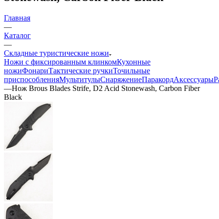
Главная
—
Каталог
—
Складные туристические ножи
Ножи с фиксированным клинком
Кухонные
ножи
Фонари
Тактические ручки
Точильные
приспособления
Мультитулы
Снаряжение
Паракорд
Аксессуары
Р
—
Нож Brous Blades Strife, D2 Acid Stonewash, Carbon Fiber
Black