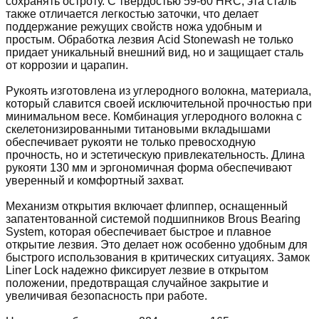
сохранять остроту. С твердостью 59-60 HRC, эта сталь
также отличается легкостью заточки, что делает
поддержание режущих свойств ножа удобным и
простым. Обработка лезвия Acid Stonewash не только
придает уникальный внешний вид, но и защищает сталь
от коррозии и царапин.
Рукоять изготовлена из углеродного волокна, материала,
который славится своей исключительной прочностью при
минимальном весе. Комбинация углеродного волокна с
скелетонизированными титановыми вкладышами
обеспечивает рукояти не только превосходную
прочность, но и эстетическую привлекательность. Длина
рукояти 130 мм и эргономичная форма обеспечивают
уверенный и комфортный захват.
Механизм открытия включает флиппер, оснащенный
запатентованной системой подшипников Brous Bearing
System, которая обеспечивает быстрое и плавное
открытие лезвия. Это делает нож особенно удобным для
быстрого использования в критических ситуациях. Замок
Liner Lock надежно фиксирует лезвие в открытом
положении, предотвращая случайное закрытие и
увеличивая безопасность при работе.