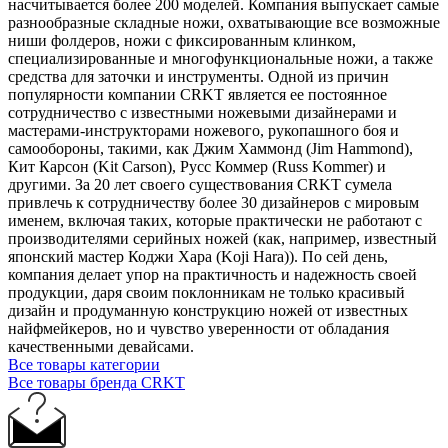
насчитывается более 200 моделей. Компания выпускает самые
разнообразные складные ножи, охватывающие все возможные
ниши фолдеров, ножи с фиксированным клинком,
специализированные и многофункциональные ножи, а также
средства для заточки и инструменты. Одной из причин
популярности компании CRKT является ее постоянное
сотрудничество с известными ножевыми дизайнерами и
мастерами-инструкторами ножевого, рукопашного боя и
самообороны, такими, как Джим Хаммонд (Jim Hammond),
Кит Карсон (Kit Carson), Русс Коммер (Russ Kommer) и
другими. За 20 лет своего существования CRKT сумела
привлечь к сотрудничеству более 30 дизайнеров с мировым
именем, включая таких, которые практически не работают с
производителями серийных ножей (как, например, известный
японский мастер Коджи Хара (Koji Hara)). По сей день,
компания делает упор на практичность и надежность своей
продукции, даря своим поклонникам не только красивый
дизайн и продуманную конструкцию ножей от известных
найфмейкеров, но и чувство уверенности от обладания
качественными девайсами.
Все товары категории
Все товары бренда CRKT