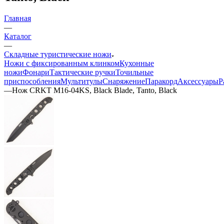
Главная
—
Каталог
—
Складные туристические ножи
Ножи с фиксированным клинком
Кухонные
ножи
Фонари
Тактические ручки
Точильные
приспособления
Мультитулы
Снаряжение
Паракорд
Аксессуары
Р
—
Нож CRKT M16-04KS, Black Blade, Tanto, Black