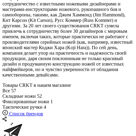
сотрудничество с известными ножевыми дизайнерами и
мастерами-инструкторами ножевого, рукопашного боя и
самообороны, такими, как Джим Хаммонд (Jim Hammond),
Кит Карсон (Kit Carson), Русс Коммер (Russ Kommer) и
другими. За 20 лет своего существования CRKT сумела
привлечь к сотрудничеству более 30 дизайнеров с мировым
именем, включая таких, которые практически не работают с
производителями серийных ножей (как, например, известный
японский мастер Коджи Хара (Koji Hara)). По сей день,
компания делает упор на практичность и надежность своей
продукции, даря своим поклонникам не только красивый
дизайн и продуманную конструкцию ножей от известных
найфмейкеров, но и чувство уверенности от обладания
качественными девайсами.
Товары CRKT в нашем магазине
Все
57
Складные ножи
52
Фиксированные ножи
1
Тактические ручки
4
Список брендов