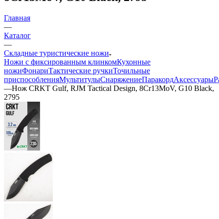
Главная
—
Каталог
—
Складные туристические ножи
Ножи с фиксированным клинком
Кухонные
ножи
Фонари
Тактические ручки
Точильные
приспособления
Мультитулы
Снаряжение
Паракорд
Аксессуары
Р
—
Нож CRKT Gulf, RJM Tactical Design, 8Cr13MoV, G10 Black,
2795