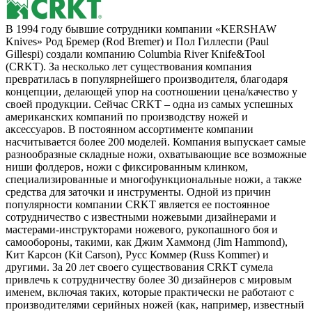
В 1994 году бывшие сотрудники компании «KERSHAW
Knives» Род Бремер (Rod Bremer) и Пол Гиллеспи (Paul
Gillespi) создали компанию Columbia River Knife&Tool
(CRKT). За несколько лет существования компания
превратилась в популярнейшего производителя, благодаря
концепции, делающей упор на соотношении цена/качество у
своей продукции. Сейчас CRKT – одна из самых успешных
американских компаний по производству ножей и
аксессуаров. В постоянном ассортименте компании
насчитывается более 200 моделей. Компания выпускает самые
разнообразные складные ножи, охватывающие все возможные
ниши фолдеров, ножи с фиксированным клинком,
специализированные и многофункциональные ножи, а также
средства для заточки и инструменты. Одной из причин
популярности компании CRKT является ее постоянное
сотрудничество с известными ножевыми дизайнерами и
мастерами-инструкторами ножевого, рукопашного боя и
самообороны, такими, как Джим Хаммонд (Jim Hammond),
Кит Карсон (Kit Carson), Русс Коммер (Russ Kommer) и
другими. За 20 лет своего существования CRKT сумела
привлечь к сотрудничеству более 30 дизайнеров с мировым
именем, включая таких, которые практически не работают с
производителями серийных ножей (как, например, известный