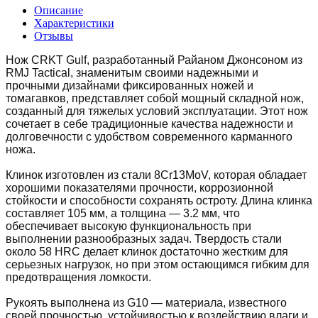
Описание
Характеристики
Отзывы
Нож CRKT Gulf, разработанный Райаном Джонсоном из
RMJ Tactical, знаменитым своими надежными и
прочными дизайнами фиксированных ножей и
томагавков, представляет собой мощный складной нож,
созданный для тяжелых условий эксплуатации. Этот нож
сочетает в себе традиционные качества надежности и
долговечности с удобством современного карманного
ножа.
Клинок изготовлен из стали 8Cr13MoV, которая обладает
хорошими показателями прочности, коррозионной
стойкости и способности сохранять остроту. Длина клинка
составляет 105 мм, а толщина — 3.2 мм, что
обеспечивает высокую функциональность при
выполнении разнообразных задач. Твердость стали
около 58 HRC делает клинок достаточно жестким для
серьезных нагрузок, но при этом остающимся гибким для
предотвращения ломкости.
Рукоять выполнена из G10 — материала, известного
своей прочностью, устойчивостью к воздействию влаги и