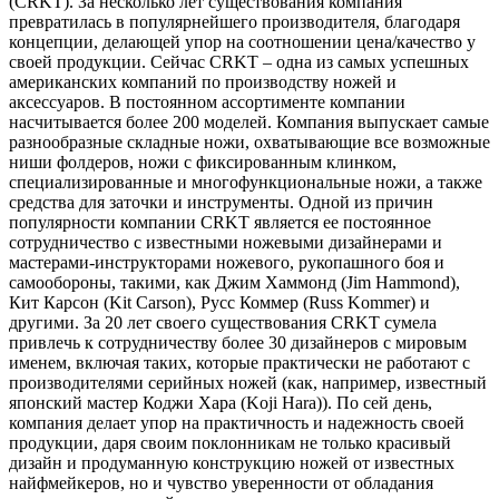
(CRKT). За несколько лет существования компания
превратилась в популярнейшего производителя, благодаря
концепции, делающей упор на соотношении цена/качество у
своей продукции. Сейчас CRKT – одна из самых успешных
американских компаний по производству ножей и
аксессуаров. В постоянном ассортименте компании
насчитывается более 200 моделей. Компания выпускает самые
разнообразные складные ножи, охватывающие все возможные
ниши фолдеров, ножи с фиксированным клинком,
специализированные и многофункциональные ножи, а также
средства для заточки и инструменты. Одной из причин
популярности компании CRKT является ее постоянное
сотрудничество с известными ножевыми дизайнерами и
мастерами-инструкторами ножевого, рукопашного боя и
самообороны, такими, как Джим Хаммонд (Jim Hammond),
Кит Карсон (Kit Carson), Русс Коммер (Russ Kommer) и
другими. За 20 лет своего существования CRKT сумела
привлечь к сотрудничеству более 30 дизайнеров с мировым
именем, включая таких, которые практически не работают с
производителями серийных ножей (как, например, известный
японский мастер Коджи Хара (Koji Hara)). По сей день,
компания делает упор на практичность и надежность своей
продукции, даря своим поклонникам не только красивый
дизайн и продуманную конструкцию ножей от известных
найфмейкеров, но и чувство уверенности от обладания