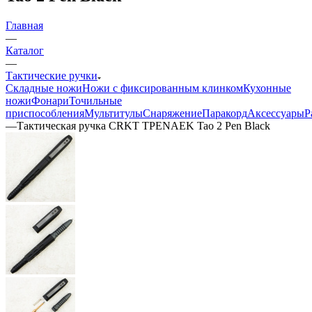
Главная
—
Каталог
—
Тактические ручки
Складные ножи
Ножи с фиксированным клинком
Кухонные
ножи
Фонари
Точильные
приспособления
Мультитулы
Снаряжение
Паракорд
Аксессуары
Р
—
Тактическая ручка CRKT TPENAEK Tao 2 Pen Black