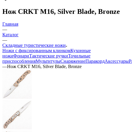
Нож CRKT M16, Silver Blade, Bronze
Главная
—
Каталог
—
Складные туристические ножи
Ножи с фиксированным клинком
Кухонные
ножи
Фонари
Тактические ручки
Точильные
приспособления
Мультитулы
Снаряжение
Паракорд
Аксессуары
Р
—
Нож CRKT M16, Silver Blade, Bronze