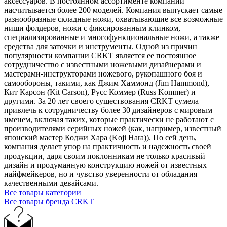
аксессуаров. В постоянном ассортименте компании
насчитывается более 200 моделей. Компания выпускает самые
разнообразные складные ножи, охватывающие все возможные
ниши фолдеров, ножи с фиксированным клинком,
специализированные и многофункциональные ножи, а также
средства для заточки и инструменты. Одной из причин
популярности компании CRKT является ее постоянное
сотрудничество с известными ножевыми дизайнерами и
мастерами-инструкторами ножевого, рукопашного боя и
самообороны, такими, как Джим Хаммонд (Jim Hammond),
Кит Карсон (Kit Carson), Русс Коммер (Russ Kommer) и
другими. За 20 лет своего существования CRKT сумела
привлечь к сотрудничеству более 30 дизайнеров с мировым
именем, включая таких, которые практически не работают с
производителями серийных ножей (как, например, известный
японский мастер Коджи Хара (Koji Hara)). По сей день,
компания делает упор на практичность и надежность своей
продукции, даря своим поклонникам не только красивый
дизайн и продуманную конструкцию ножей от известных
найфмейкеров, но и чувство уверенности от обладания
качественными девайсами.
Все товары категории
Все товары бренда CRKT