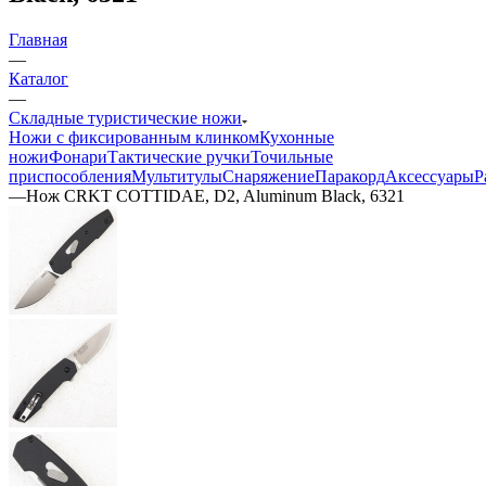
Главная
—
Каталог
—
Складные туристические ножи
Ножи с фиксированным клинком
Кухонные
ножи
Фонари
Тактические ручки
Точильные
приспособления
Мультитулы
Снаряжение
Паракорд
Аксессуары
Р
—
Нож CRKT COTTIDAE, D2, Aluminum Black, 6321