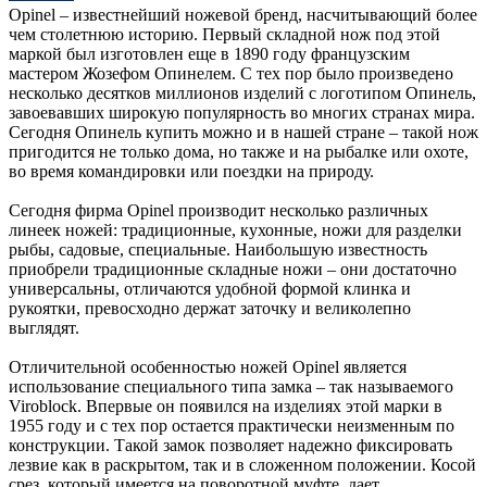
Opinel – известнейший ножевой бренд, насчитывающий более
чем столетнюю историю. Первый складной нож под этой
маркой был изготовлен еще в 1890 году французским
мастером Жозефом Опинелем. С тех пор было произведено
несколько десятков миллионов изделий с логотипом Опинель,
завоевавших широкую популярность во многих странах мира.
Сегодня Опинель купить можно и в нашей стране – такой нож
пригодится не только дома, но также и на рыбалке или охоте,
во время командировки или поездки на природу.
Сегодня фирма Opinel производит несколько различных
линеек ножей: традиционные, кухонные, ножи для разделки
рыбы, садовые, специальные. Наибольшую известность
приобрели традиционные складные ножи – они достаточно
универсальны, отличаются удобной формой клинка и
рукоятки, превосходно держат заточку и великолепно
выглядят.
Отличительной особенностью ножей Opinel является
использование специального типа замка – так называемого
Viroblock. Впервые он появился на изделиях этой марки в
1955 году и с тех пор остается практически неизменным по
конструкции. Такой замок позволяет надежно фиксировать
лезвие как в раскрытом, так и в сложенном положении. Косой
срез, который имеется на поворотной муфте, дает