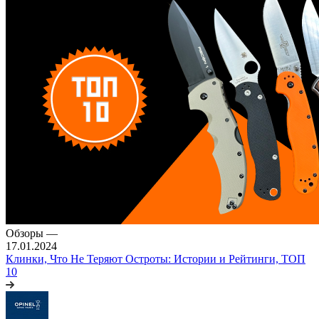
Обзоры
—
17.01.2024
Клинки, Что Не Теряют Остроты: Истории и Рейтинги, ТОП
10