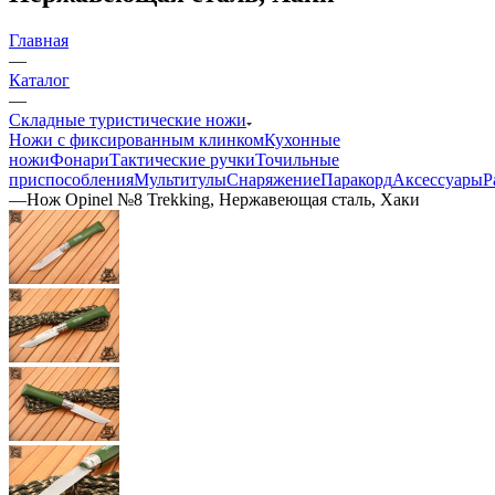
Главная
—
Каталог
—
Складные туристические ножи
Ножи с фиксированным клинком
Кухонные
ножи
Фонари
Тактические ручки
Точильные
приспособления
Мультитулы
Снаряжение
Паракорд
Аксессуары
Р
—
Нож Opinel №8 Trekking, Нержавеющая сталь, Хаки