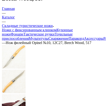
Главная
—
Каталог
—
Складные туристические ножи
Ножи с фиксированным клинком
Кухонные
ножи
Фонари
Тактические ручки
Точильные
приспособления
Мультитулы
Снаряжение
Паракорд
Аксессуары
Р
—
Нож филейный Opinel №10, 12C27, Beech Wood, 517