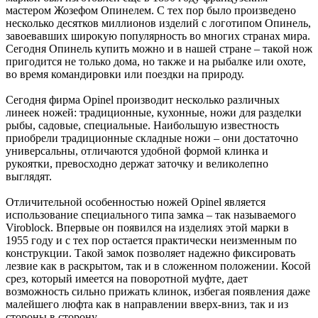
мастером Жозефом Опинелем. С тех пор было произведено
несколько десятков миллионов изделий с логотипом Опинель,
завоевавших широкую популярность во многих странах мира.
Сегодня Опинель купить можно и в нашей стране – такой нож
пригодится не только дома, но также и на рыбалке или охоте,
во время командировки или поездки на природу.
Сегодня фирма Opinel производит несколько различных
линеек ножей: традиционные, кухонные, ножи для разделки
рыбы, садовые, специальные. Наибольшую известность
приобрели традиционные складные ножи – они достаточно
универсальны, отличаются удобной формой клинка и
рукоятки, превосходно держат заточку и великолепно
выглядят.
Отличительной особенностью ножей Opinel является
использование специального типа замка – так называемого
Viroblock. Впервые он появился на изделиях этой марки в
1955 году и с тех пор остается практически неизменным по
конструкции. Такой замок позволяет надежно фиксировать
лезвие как в раскрытом, так и в сложенном положении. Косой
срез, который имеется на поворотной муфте, дает
возможность сильно прижать клинок, избегая появления даже
малейшего люфта как в направлении вверх-вниз, так и из
стороны в сторону.