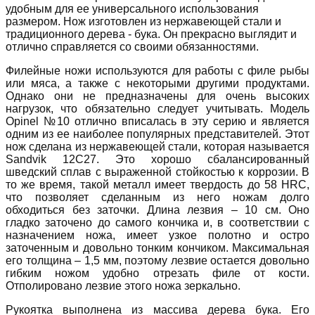
удобным для ее универсального использования
размером. Нож изготовлен из нержавеющей стали и
традиционного дерева - бука. Он прекрасно выглядит и
отлично справляется со своими обязанностями.
Филейные ножи используются для работы с филе рыбы
или мяса, а также с некоторыми другими продуктами.
Однако они не предназначены для очень высоких
нагрузок, что обязательно следует учитывать. Модель
Opinel №10 отлично вписалась в эту серию и является
одним из ее наиболее популярных представителей. Этот
нож сделана из нержавеющей стали, которая называется
Sandvik 12C27. Это хорошо сбалансированный
шведский сплав с выраженной стойкостью к коррозии. В
то же время, такой металл имеет твердость до 58 HRC,
что позволяет сделанным из него ножам долго
обходиться без заточки. Длина лезвия – 10 см. Оно
гладко заточено до самого кончика и, в соответствии с
назначением ножа, имеет узкое полотно и остро
заточенным и довольно тонким кончиком. Максимальная
его толщина – 1,5 мм, поэтому лезвие остается довольно
гибким ножом удобно отрезать филе от кости.
Отполировано лезвие этого ножа зеркально.
Рукоятка выполнена из массива дерева бука. Его